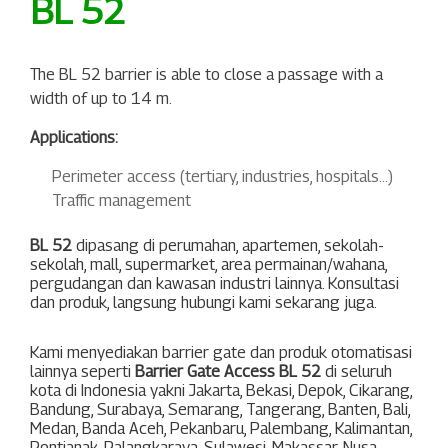
BL 52
The BL 52 barrier is able to close a passage with a
width of up to 14 m.
Applications:
Perimeter access (tertiary, industries, hospitals…)
Traffic management
BL 52
dipasang di perumahan, apartemen, sekolah-
sekolah, mall, supermarket, area permainan/wahana,
pergudangan dan kawasan industri lainnya. Konsultasi
dan produk, langsung hubungi kami sekarang juga.
Kami menyediakan barrier gate dan produk otomatisasi
lainnya seperti
Barrier Gate Access BL 52
di seluruh
kota di Indonesia yakni
Jakarta
,
Bekasi
,
Depok
,
Cikarang
,
Bandung
,
Surabaya
,
Semarang
,
Tangerang
,
Banten
,
Bali
,
Medan
,
Banda Aceh
,
Pekanbaru
,
Palembang
,
Kalimantan
,
Pontianak
,
Palangkaraya
,
Sulawesi
,
Makassar
,
Nusa