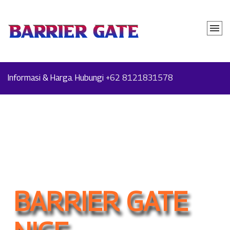
Informasi & Harga. Hubungi
+62 8121831578
BARRIER GATE